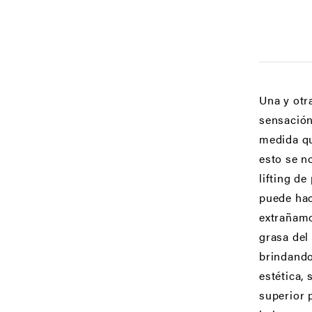
Una y otr
sensación
medida qu
esto se n
lifting d
puede hac
extrañamo
grasa del
brindando
estética,
superior 