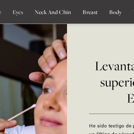
e
Eyes
Neck And Chin
Breast
Body
Levant
superi
E
He sido testigo de
un lifting de párpa