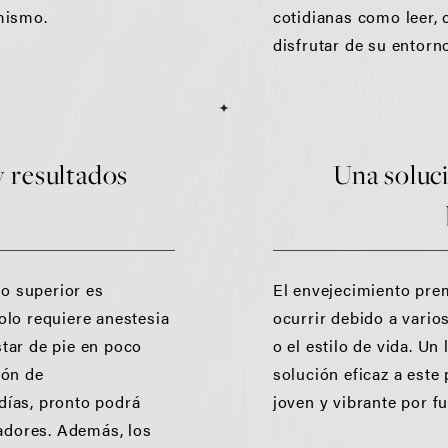
mismo.
cotidianas como leer,
disfrutar de su entorn
 resultados
Una soluc
do superior es
El envejecimiento pre
lo requiere anestesia
ocurrir debido a varios
star de pie en poco
o el estilo de vida. Un
ión de
solución eficaz a este 
ías, pronto podrá
joven y vibrante por f
madores. Además, los