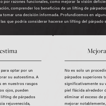
o por razones funcionales, como mejorar la visión deficie
ción, comprender los beneficios de un lifting de párpado
ra tomar una decisión informada. Profundicemos en algun
las que podría considerar hacerse un lifting del párpado 
estima
Mejorar
 para optar por un
No es solo un procedim
orar su autoestima. A
párpados superiores 
s en nuestros rasgos
significativamente su v
los ojos, pueden
piel flácida alrededor
lifting de párpados
eliminar el exceso de 
cia rejuvenecida,
mejorar notablemente, 