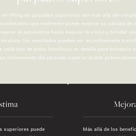
 un lifting de párpados superiores van más allá del simple
procedimiento que realmente puede mejorar su calidad de 
jorar la autoestima hasta mejorar la visión y brindar un
rematuro, los resultados pueden ser increíblemente trans
s cada uno de estos beneficios en detalle para brindarle
 un estiramiento del párpado superior puede potencialme
stima
Mejora
os superiores puede
Más allá de los benefic