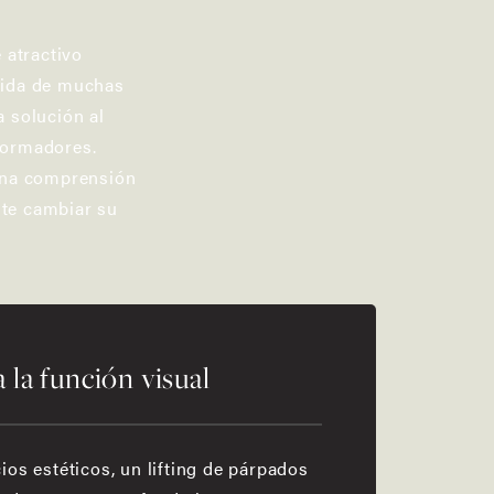
 atractivo
vida de muchas
a solución al
formadores.
 una comprensión
nte cambiar su
 la función visual
ios estéticos, un lifting de párpados