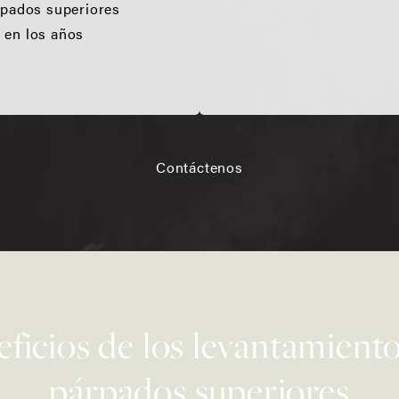
árpados superiores
 en los años
Contáctenos
ficios de los levantamient
párpados superiores