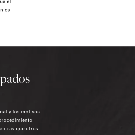
ue el
ón es
árpados
nal y los motivos
 procedimiento
entras que otros