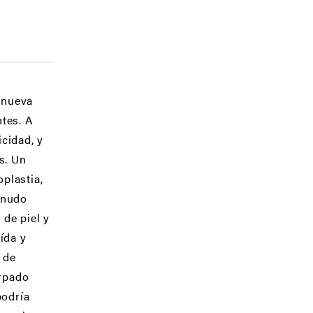
a nueva
tes. A
cidad, y
s. Un
plastia,
enudo
de piel y
ída y
 de
árpado
podría