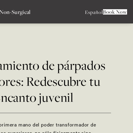
Non-Surgical
Book Now
Español
amiento de párpados
ores: Redescubre tu
ncanto juvenil
 primera mano del poder transformador de
dos superiores, no sólo físicamente sino