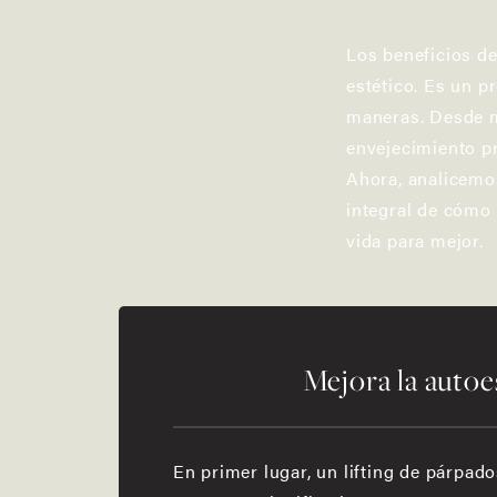
Los beneficios de
estético. Es un 
maneras. Desde me
envejecimiento p
Ahora, analicemo
integral de cómo
vida para mejor.
Mejora la autoe
En primer lugar, un lifting de párpad