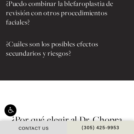
¿Puedo combinar la blefaroplastia de
revisión con otros procedimientos
faciales?
¿Cuáles son los posibles efectos
secundarios y riesgos?
¿Por qué elegir al Dr. Chopra
CONTACT US
para su procedimiento de
CALL CHOPRA PLAS
(305) 425-9953