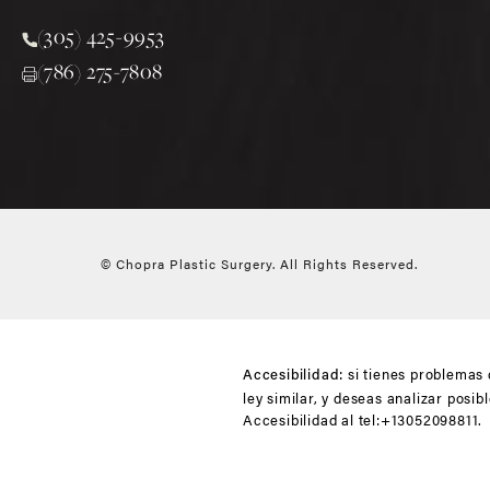
(305) 425-9953
Call Chopra Plastic Surgery on the phone at
(786) 275-7808
© Chopra Plastic Surgery.
All Rights Reserved.
si tienes problemas 
Accesibilidad:
ley similar, y deseas analizar posi
Accesibilidad al
tel:+13052098811
.