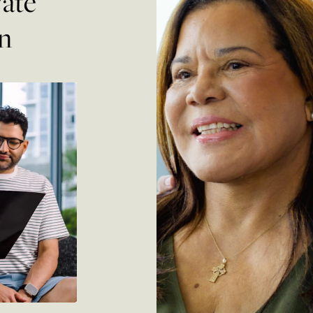
vate
n