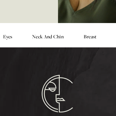
Eyes
Neck And Chin
Breast