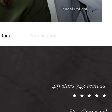
*Real Patient
Body
Non-Surgical
chopra plastic surgery 
4.9 stars 343 reviews
(o
Stay Connected