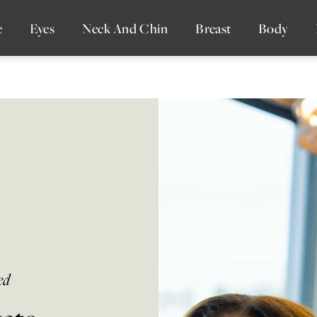
e
Eyes
Neck And Chin
Breast
Body
ed