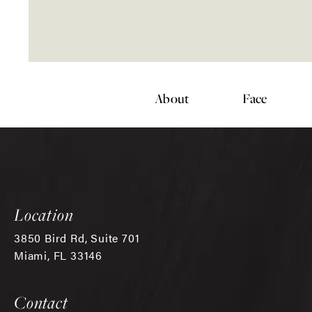
About
Face
Location
3850 Bird Rd, Suite 701
Miami, FL 33146
(opens in a new tab)
Contact