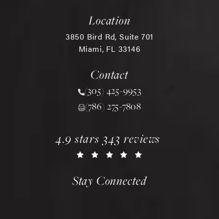
Location
3850 Bird Rd, Suite 701
Miami, FL 33146
(opens in a new tab)
Contact
(305) 425-9953
Call Chopra Plastic Surgery 
(786) 275-7808
chopra plastic surgery reviews:
(opens in a new tab)
4.9 stars 343 reviews
Stay Connected