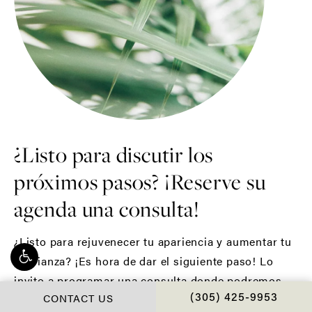
¿Listo para discutir los
próximos pasos? ¡Reserve su
agenda una consulta!
¿Listo para rejuvenecer tu apariencia y aumentar tu
confianza? ¡Es hora de dar el siguiente paso! Lo
invito a programar una consulta donde podremos
CONTACT US
CALL CHOPRA PLAS
discutir sus objetivos, responder sus preguntas y
(305) 425-9953